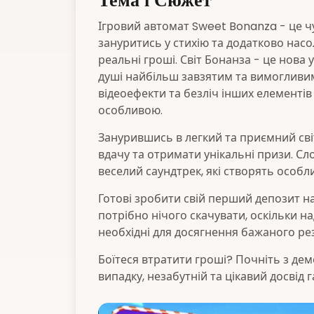
Ігровий автомат Sweet Bonanza - це ч
зануритись у стихію та додатково на
реальні гроші. Світ Бонанза - це нова 
душі найбільш завзятим та вимогливим
відеоефекти та безліч інших елементі
особливою.
Занурившись в легкий та приємний сві
вдачу та отримати унікальні призи. С
веселий саундтрек, які створять особ
Готові зробити свій перший депозит н
потрібно нічого скачувати, оскільки на
необхідні для досягнення бажаного рез
Боїтеся втратити гроші? Почніть з демо
випадку, незабутній та цікавий досвід 