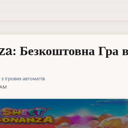
: Безкоштовна Гра 
 з ігрових автоматів
5AM