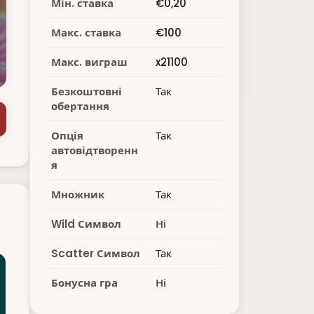
Мін. ставка
€0,20
Макс. ставка
€100
Макс. виграш
x21100
Безкоштовні
Так
обертання
Опція
Так
автовідтворенн
я
Множник
Так
Wild Символ
Ні
Scatter Символ
Так
Бонусна гра
Ні