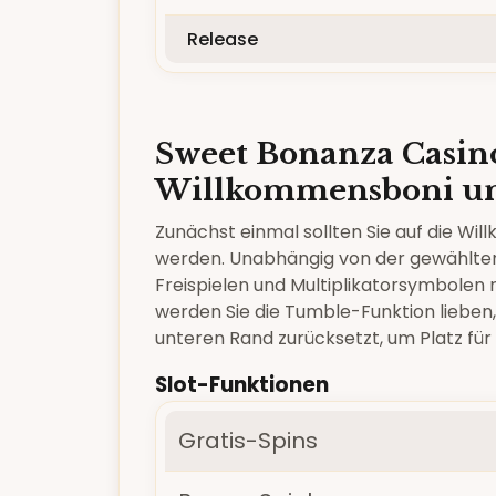
Release
Sweet Bonanza Casino
Willkommensboni u
Zunächst einmal sollten Sie auf die Wi
werden. Unabhängig von der gewählten
Freispielen und Multiplikatorsymbolen 
werden Sie die Tumble-Funktion lieben
unteren Rand zurücksetzt, um Platz für 
Slot-Funktionen
Gratis-Spins