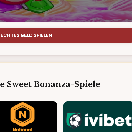
UM ECHTES GELD SPIELEN
die Sweet Bonanza-Spiele