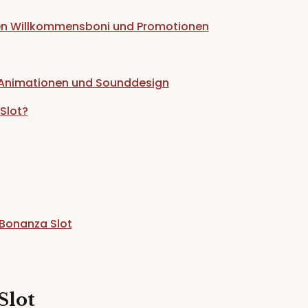
en Willkommensboni und Promotionen
 Animationen und Sounddesign
Slot?
 Bonanza Slot
Slot