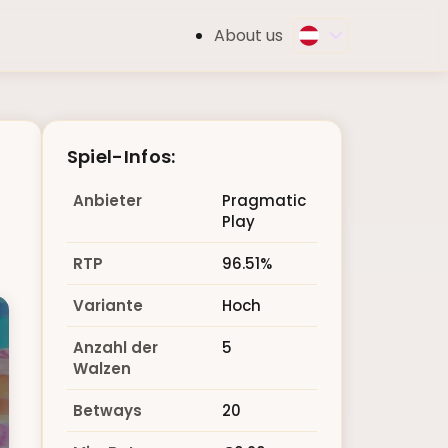
About us
Spiel-Infos:
Anbieter
Pragmatic
Play
RTP
96.51%
Variante
Hoch
Anzahl der
5
Walzen
Betways
20