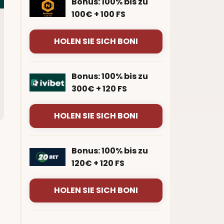
Bonus: 100% bis zu
100€ + 100 FS
HOLEN SIE SICH BONI
Bonus: 100% bis zu
300€ + 120 FS
HOLEN SIE SICH BONI
Bonus: 100% bis zu
120€ + 120 FS
HOLEN SIE SICH BONI