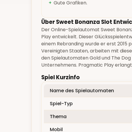
Gute Grafiken.
Über Sweet Bonanza Slot Entwic
Der Online-Spielautomat Sweet Bona
Play entwickelt. Dieser Glücksspielent
einem Rebranding wurde er erst 2015 p
Vereinigten Staaten, arbeiten mit di
den Spielautomaten Gold und The Dog H
Unternehmens. Pragmatic Play erlangt m
Spiel Kurzinfo
Name des Spielautomaten
Spiel-Typ
Thema
Mobil