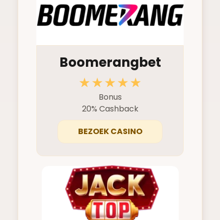
Boomerangbet
Bonus
20% Cashback
BEZOEK CASINO