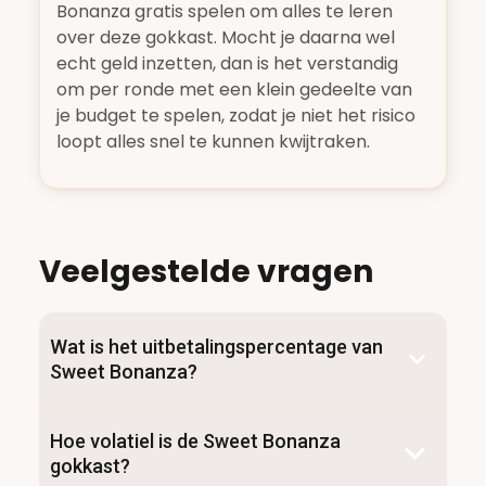
Bonanza gratis spelen om alles te leren
over deze gokkast. Mocht je daarna wel
echt geld inzetten, dan is het verstandig
om per ronde met een klein gedeelte van
je budget te spelen, zodat je niet het risico
loopt alles snel te kunnen kwijtraken.
Veelgestelde vragen
Wat is het uitbetalingspercentage van
Sweet Bonanza?
Het uitbetalingspercentage, of
Hoe volatiel is de Sweet Bonanza
de RTP (Return to Player), van
gokkast?