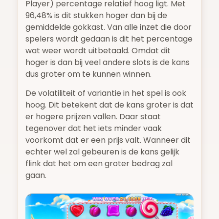
Player) percentage relatief hoog ligt. Met
96,48% is dit stukken hoger dan bij de
gemiddelde gokkast. Van alle inzet die door
spelers wordt gedaan is dit het percentage
wat weer wordt uitbetaald. Omdat dit
hoger is dan bij veel andere slots is de kans
dus groter om te kunnen winnen.
De volatiliteit of variantie in het spel is ook
hoog. Dit betekent dat de kans groter is dat
er hogere prijzen vallen. Daar staat
tegenover dat het iets minder vaak
voorkomt dat er een prijs valt. Wanneer dit
echter wel zal gebeuren is de kans gelijk
flink dat het om een groter bedrag zal
gaan.