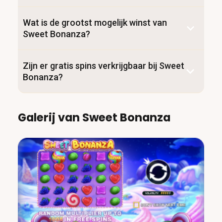
de gokkast Sweet Bonanza is
Qua volatiliteit is deze gokkast
96,5%.
Wat is de grootst mogelijk winst van
laag tot gemiddeld, en dus is het
Sweet Bonanza?
prima geschikt voor wat
De totale winst van deze
voorzichtiger ingestelde
Zijn er gratis spins verkrijgbaar bij Sweet
gokautomaat kan aardig
Bonanza?
spelers.
oplopen. Het maximaal haalbare
Met vier of meer
is ruim 21.000 keer de initiële
Galerij van Sweet Bonanza
scattersymbolen kun je gratis
inzet.
spins winnen. Als je deze draait,
krijg je in eerste instantie tien
gratis spins.