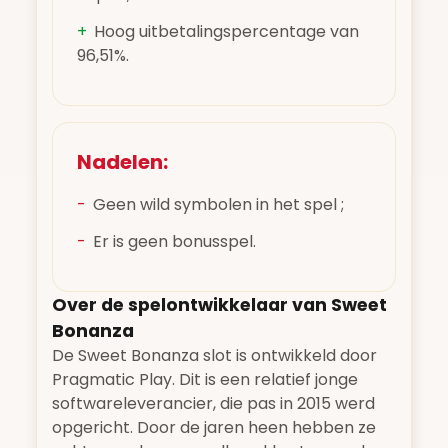
Hoog uitbetalingspercentage van
96,51%.
Nadelen:
Geen wild symbolen in het spel ;
Er is geen bonusspel.
Over de spelontwikkelaar van Sweet
Bonanza
De Sweet Bonanza slot is ontwikkeld door
Pragmatic Play. Dit is een relatief jonge
softwareleverancier, die pas in 2015 werd
opgericht. Door de jaren heen hebben ze