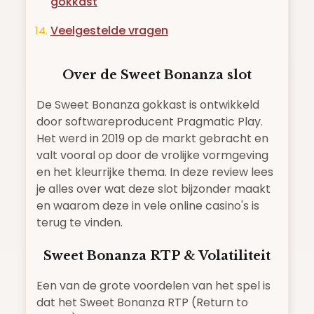
gokkast
Veelgestelde vragen
Over de Sweet Bonanza slot
De Sweet Bonanza gokkast is ontwikkeld
door softwareproducent Pragmatic Play.
Het werd in 2019 op de markt gebracht en
valt vooral op door de vrolijke vormgeving
en het kleurrijke thema. In deze review lees
je alles over wat deze slot bijzonder maakt
en waarom deze in vele online casino's is
terug te vinden.
Sweet Bonanza RTP & Volatiliteit
Een van de grote voordelen van het spel is
dat het Sweet Bonanza RTP (Return to