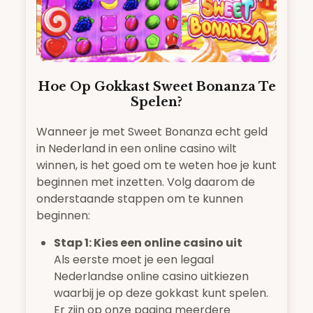
Hoe Op Gokkast Sweet Bonanza Te
Spelen?
Wanneer je met Sweet Bonanza echt geld
in Nederland in een online casino wilt
winnen, is het goed om te weten hoe je kunt
beginnen met inzetten. Volg daarom de
onderstaande stappen om te kunnen
beginnen:
Stap 1: Kies een online casino uit
Als eerste moet je een legaal
Nederlandse online casino uitkiezen
waarbij je op deze gokkast kunt spelen.
Er zijn op onze pagina meerdere