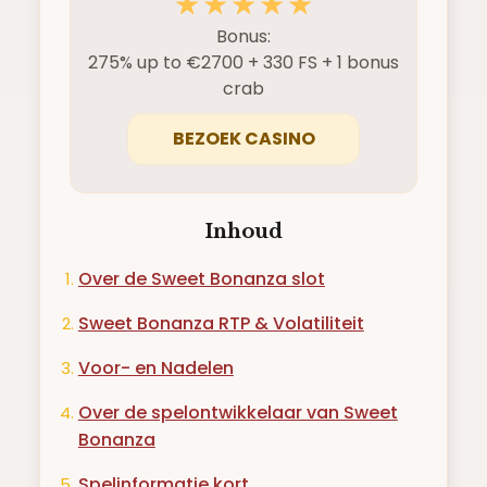
Bonus:
275% up to €2700 + 330 FS + 1 bonus
crab
BEZOEK CASINO
Inhoud
Over de Sweet Bonanza slot
Sweet Bonanza RTP & Volatiliteit
Voor- en Nadelen
Over de spelontwikkelaar van Sweet
Bonanza
Spelinformatie kort