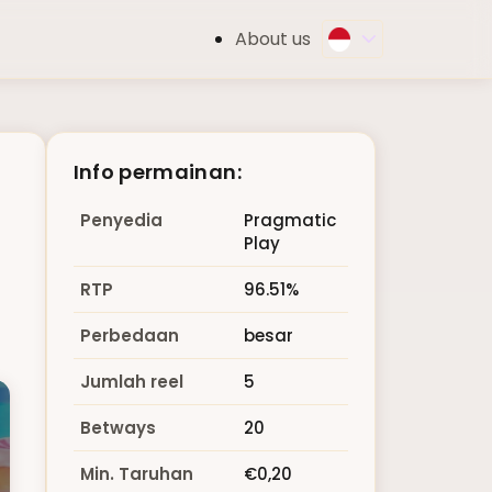
About us
Info permainan:
Penyedia
Pragmatic
Play
RTP
96.51%
Perbedaan
besar
Jumlah reel
5
Betways
20
Min. Taruhan
€0,20