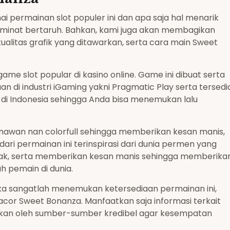
permainan slot populer ini dan apa saja hal menarik
minat bertaruh. Bahkan, kami juga akan membagikan
alitas grafik yang ditawarkan, serta cara main Sweet
ame slot popular di kasino online. Game ini dibuat serta
di industri iGaming yakni Pragmatic Play serta tersedi
ne di Indonesia sehingga Anda bisa menemukan lalu
nawan nan colorfull sehingga memberikan kesan manis,
dari permainan ini terinspirasi dari dunia permen yang
nak, serta memberikan kesan manis sehingga memberika
h pemain di dunia.
ka sangatlah menemukan ketersediaan permainan ini,
cor Sweet Bonanza. Manfaatkan saja informasi terkait
ikan oleh sumber-sumber kredibel agar kesempatan