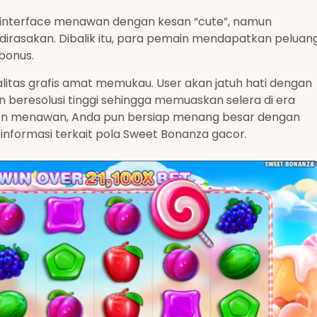
r interface menawan dengan kesan “cute”, namun
rasakan. Dibalik itu, para pemain mendapatkan peluan
bonus.
ualitas grafis amat memukau. User akan jatuh hati dengan
n beresolusi tinggi sehingga memuaskan selera di era
ikon menawan, Anda pun bersiap menang besar dengan
nformasi terkait pola Sweet Bonanza gacor.