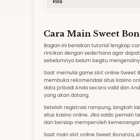
Rilis
Cara Main Sweet Bo
Bagian ini berisikan tutorial lengkap 
rincikan dengan sederhana agar dapat
sebelumnya belum begitu mengenalnya
Saat memulai game slot online Sweet 
membuka rekomendasi situs kasino onli
data pribadi Anda secara valid dan And
yang akan datang.
Setelah registrasi rampung, langkah la
situs kasino online. Jika saldo pemain
dan bersiap memperoleh kemenangan
Saat main slot online Sweet Bonanza, 