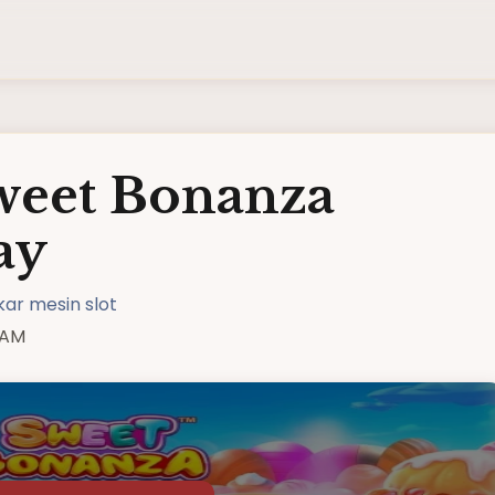
weet Bonanza
ay
ar mesin slot
5AM