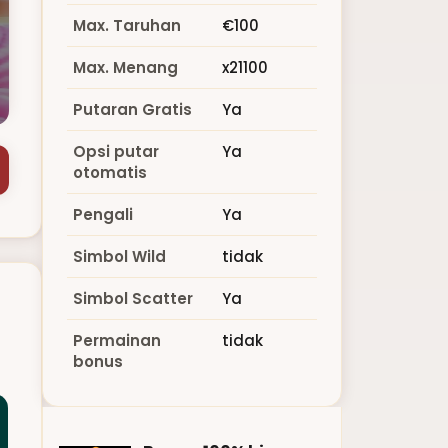
Max. Taruhan
€100
Max. Menang
x21100
Putaran Gratis
Ya
Opsi putar
Ya
otomatis
Pengali
Ya
Simbol Wild
tidak
Simbol Scatter
Ya
Permainan
tidak
bonus