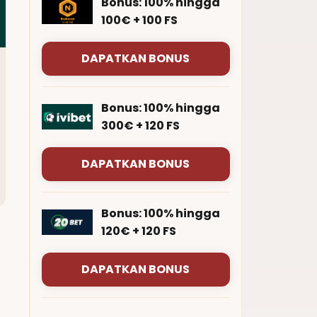
Bonus: 100% hingga
100€ + 100 FS
DAPATKAN BONUS
Bonus: 100% hingga
300€ + 120 FS
DAPATKAN BONUS
Bonus: 100% hingga
120€ + 120 FS
DAPATKAN BONUS