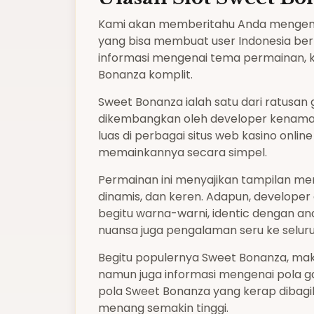
Kami akan memberitahu Anda mengenai 
yang bisa membuat user Indonesia ber
informasi mengenai tema permainan, ku
Bonanza komplit.
Sweet Bonanza ialah satu dari ratusan g
dikembangkan oleh developer kenamaan 
luas di perbagai situs web kasino onli
memainkannya secara simpel.
Permainan ini menyajikan tampilan me
dinamis, dan keren. Adapun, developer 
begitu warna-warni, identic dengan a
nuansa juga pengalaman seru ke seluru
Begitu populernya Sweet Bonanza, ma
namun juga informasi mengenai pola ga
pola Sweet Bonanza yang kerap dibag
menang semakin tinggi.