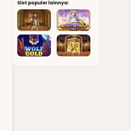
Slot populer lainnya: